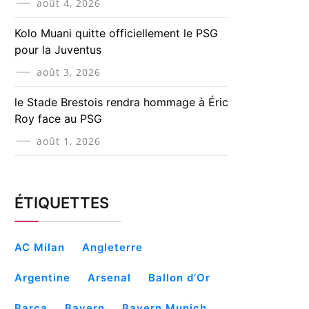
août 4, 2026
Kolo Muani quitte officiellement le PSG
pour la Juventus
août 3, 2026
le Stade Brestois rendra hommage à Éric
Roy face au PSG
août 1, 2026
ÉTIQUETTES
AC Milan
Angleterre
Argentine
Arsenal
Ballon d’Or
Barça
Bayern
Bayern Munich