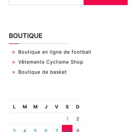
BOUTIQUE
Boutique en ligne de football
Vêtements Cyclisme Shop
Boutique de basket
L
M
M
J
V
S
D
1
2
3
4
5
6
7
8
9