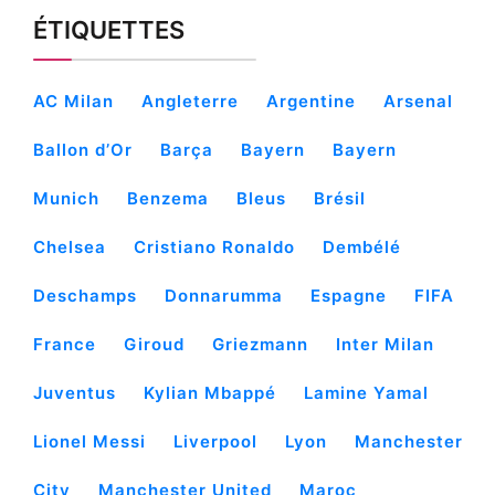
ÉTIQUETTES
AC Milan
Angleterre
Argentine
Arsenal
Ballon d’Or
Barça
Bayern
Bayern
Munich
Benzema
Bleus
Brésil
Chelsea
Cristiano Ronaldo
Dembélé
Deschamps
Donnarumma
Espagne
FIFA
France
Giroud
Griezmann
Inter Milan
Juventus
Kylian Mbappé
Lamine Yamal
Lionel Messi
Liverpool
Lyon
Manchester
City
Manchester United
Maroc