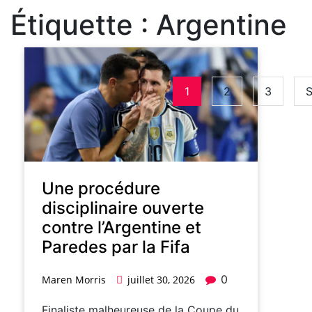
Étiquette :
Argentine
1
2
3
S
Une procédure
disciplinaire ouverte
contre l’Argentine et
Paredes par la Fifa
0
Maren Morris
juillet 30, 2026
Finaliste malheureuse de la Coupe du