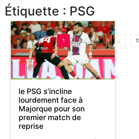
Étiquette :
PSG
1
2
3
…
1
le PSG s’incline
lourdement face à
Majorque pour son
premier match de
reprise