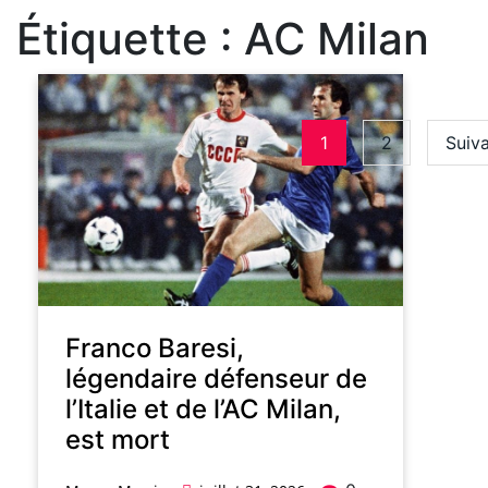
Étiquette :
AC Milan
1
2
Suiva
Franco Baresi,
légendaire défenseur de
l’Italie et de l’AC Milan,
est mort