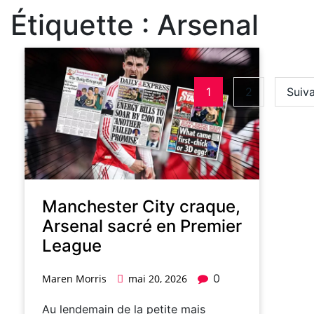
Étiquette :
Arsenal
1
2
Suiva
Manchester City craque,
Arsenal sacré en Premier
League
0
Maren Morris
mai 20, 2026
Au lendemain de la petite mais