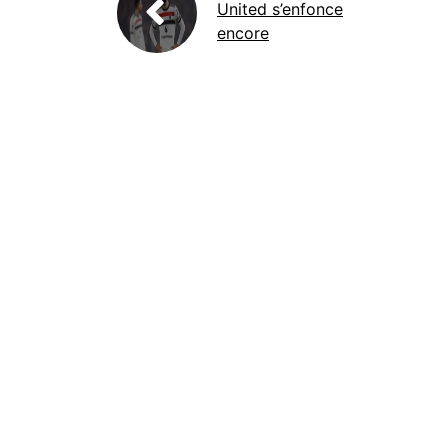
United s’enfonce
encore