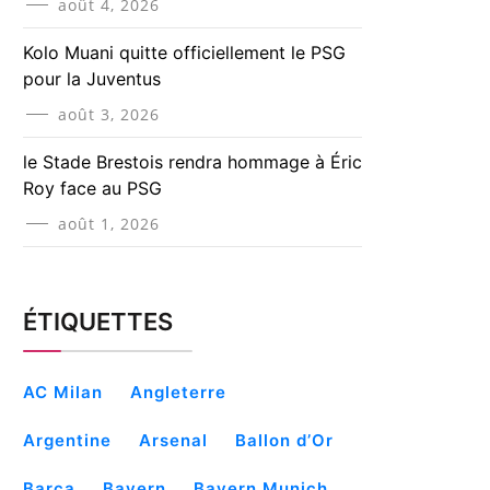
août 4, 2026
Kolo Muani quitte officiellement le PSG
pour la Juventus
août 3, 2026
le Stade Brestois rendra hommage à Éric
Roy face au PSG
août 1, 2026
ÉTIQUETTES
AC Milan
Angleterre
Argentine
Arsenal
Ballon d’Or
Barça
Bayern
Bayern Munich