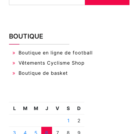
BOUTIQUE
Boutique en ligne de football
Vêtements Cyclisme Shop
Boutique de basket
L
M
M
J
V
S
D
1
2
3
4
5
6
7
8
9