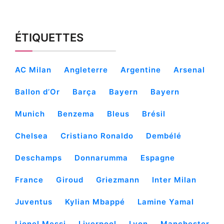
ÉTIQUETTES
AC Milan
Angleterre
Argentine
Arsenal
Ballon d’Or
Barça
Bayern
Bayern
Munich
Benzema
Bleus
Brésil
Chelsea
Cristiano Ronaldo
Dembélé
Deschamps
Donnarumma
Espagne
France
Giroud
Griezmann
Inter Milan
Juventus
Kylian Mbappé
Lamine Yamal
Lionel Messi
Liverpool
Lyon
Manchester