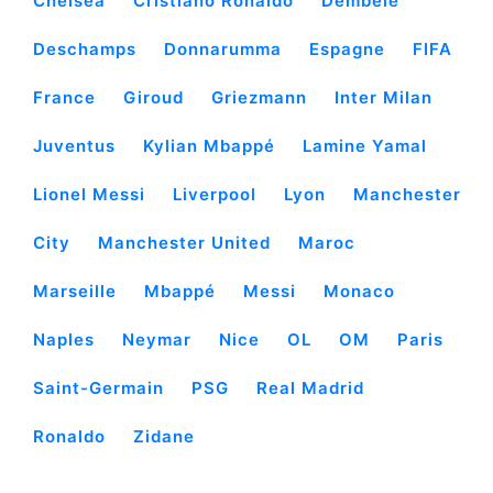
Chelsea
Cristiano Ronaldo
Dembélé
Deschamps
Donnarumma
Espagne
FIFA
France
Giroud
Griezmann
Inter Milan
Juventus
Kylian Mbappé
Lamine Yamal
Lionel Messi
Liverpool
Lyon
Manchester
City
Manchester United
Maroc
Marseille
Mbappé
Messi
Monaco
Naples
Neymar
Nice
OL
OM
Paris
Saint-Germain
PSG
Real Madrid
Ronaldo
Zidane