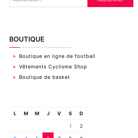
BOUTIQUE
Boutique en ligne de football
Vêtements Cyclisme Shop
Boutique de basket
L
M
M
J
V
S
D
1
2