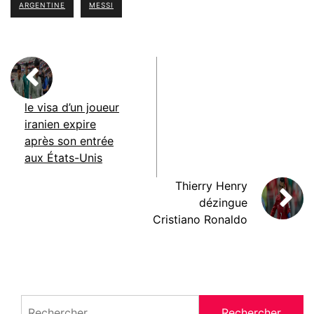
ARGENTINE
MESSI
le visa d’un joueur
iranien expire
après son entrée
aux États-Unis
Thierry Henry
dézingue
Cristiano Ronaldo
Rechercher :