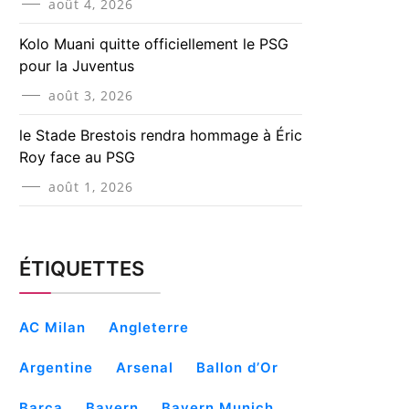
août 4, 2026
Kolo Muani quitte officiellement le PSG
pour la Juventus
août 3, 2026
le Stade Brestois rendra hommage à Éric
Roy face au PSG
août 1, 2026
ÉTIQUETTES
AC Milan
Angleterre
Argentine
Arsenal
Ballon d’Or
Barça
Bayern
Bayern Munich