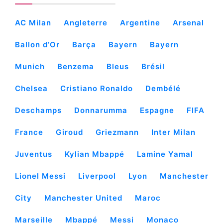
AC Milan
Angleterre
Argentine
Arsenal
Ballon d’Or
Barça
Bayern
Bayern
Munich
Benzema
Bleus
Brésil
Chelsea
Cristiano Ronaldo
Dembélé
Deschamps
Donnarumma
Espagne
FIFA
France
Giroud
Griezmann
Inter Milan
Juventus
Kylian Mbappé
Lamine Yamal
Lionel Messi
Liverpool
Lyon
Manchester
City
Manchester United
Maroc
Marseille
Mbappé
Messi
Monaco