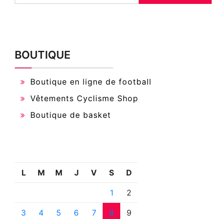
BOUTIQUE
Boutique en ligne de football
Vêtements Cyclisme Shop
Boutique de basket
L
M
M
J
V
S
D
1
2
3
4
5
6
7
8
9