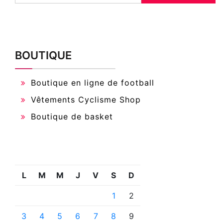
BOUTIQUE
Boutique en ligne de football
Vêtements Cyclisme Shop
Boutique de basket
L
M
M
J
V
S
D
1
2
3
4
5
6
7
8
9