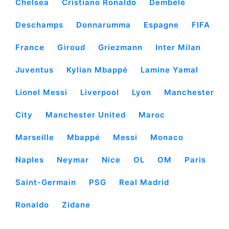
Chelsea
Cristiano Ronaldo
Dembélé
Deschamps
Donnarumma
Espagne
FIFA
France
Giroud
Griezmann
Inter Milan
Juventus
Kylian Mbappé
Lamine Yamal
Lionel Messi
Liverpool
Lyon
Manchester
City
Manchester United
Maroc
Marseille
Mbappé
Messi
Monaco
Naples
Neymar
Nice
OL
OM
Paris
Saint-Germain
PSG
Real Madrid
Ronaldo
Zidane