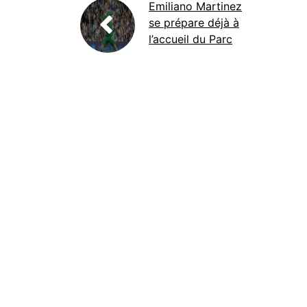
Emiliano Martinez
se prépare déjà à
l’accueil du Parc