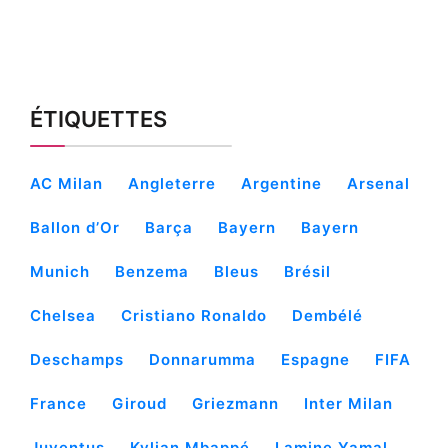
ÉTIQUETTES
AC Milan
Angleterre
Argentine
Arsenal
Ballon d’Or
Barça
Bayern
Bayern
Munich
Benzema
Bleus
Brésil
Chelsea
Cristiano Ronaldo
Dembélé
Deschamps
Donnarumma
Espagne
FIFA
France
Giroud
Griezmann
Inter Milan
Juventus
Kylian Mbappé
Lamine Yamal