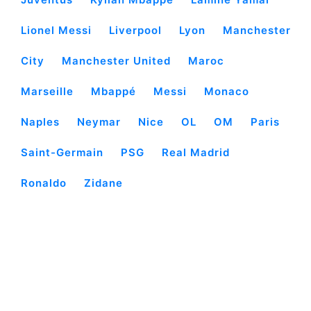
Lionel Messi
Liverpool
Lyon
Manchester
City
Manchester United
Maroc
Marseille
Mbappé
Messi
Monaco
Naples
Neymar
Nice
OL
OM
Paris
Saint-Germain
PSG
Real Madrid
Ronaldo
Zidane