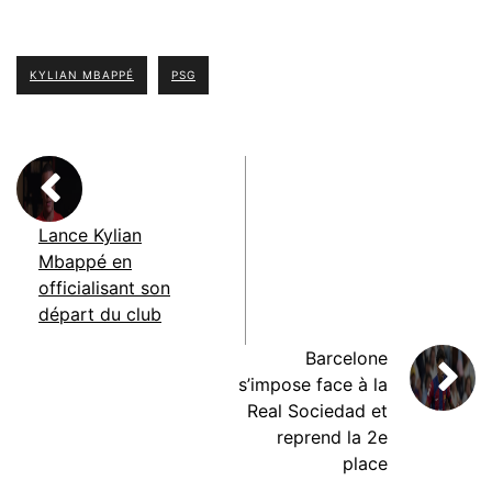
KYLIAN MBAPPÉ
PSG
Lance Kylian
Mbappé en
officialisant son
départ du club
Barcelone
s’impose face à la
Real Sociedad et
reprend la 2e
place