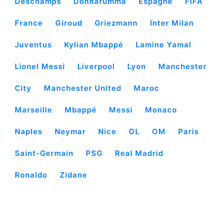
Deschamps
Donnarumma
Espagne
FIFA
France
Giroud
Griezmann
Inter Milan
Juventus
Kylian Mbappé
Lamine Yamal
Lionel Messi
Liverpool
Lyon
Manchester
City
Manchester United
Maroc
Marseille
Mbappé
Messi
Monaco
Naples
Neymar
Nice
OL
OM
Paris
Saint-Germain
PSG
Real Madrid
Ronaldo
Zidane