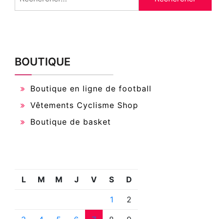
BOUTIQUE
Boutique en ligne de football
Vêtements Cyclisme Shop
Boutique de basket
L
M
M
J
V
S
D
1
2