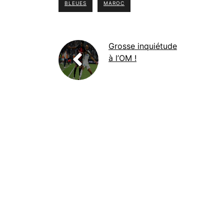
BLEUES
MAROC
Grosse inquiétude
à l’OM !