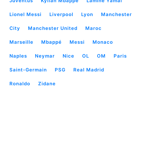
Juventus
Kylian Mbappé
Lamine Yamal
Lionel Messi
Liverpool
Lyon
Manchester
City
Manchester United
Maroc
Marseille
Mbappé
Messi
Monaco
Naples
Neymar
Nice
OL
OM
Paris
Saint-Germain
PSG
Real Madrid
Ronaldo
Zidane