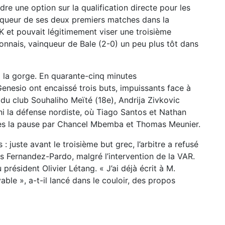
re une option sur la qualification directe pour les
inqueur de ses deux premiers matches dans la
AOK et pouvait légitimement viser une troisième
nnais, vainqueur de Bale (2-0) un peu plus tôt dans
 à la gorge. En quarante-cinq minutes
esio ont encaissé trois buts, impuissants face à
n du club Souhaliho Meïté (18e), Andrija Zivkovic
ni la défense nordiste, où Tiago Santos et Nathan
ès la pause par Chancel Mbemba et Thomas Meunier.
 juste avant le troisième but grec, l’arbitre a refusé
s Fernandez-Pardo, malgré l’intervention de la VAR.
 président Olivier Létang. « J’ai déjà écrit à M.
yable », a-t-il lancé dans le couloir, des propos