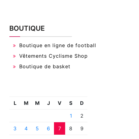
BOUTIQUE
Boutique en ligne de football
Vêtements Cyclisme Shop
Boutique de basket
L
M
M
J
V
S
D
1
2
3
4
5
6
7
8
9