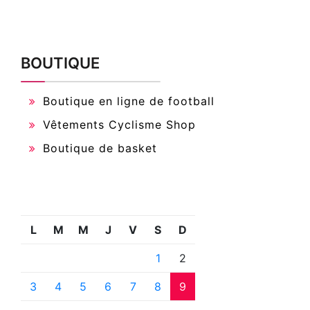
BOUTIQUE
Boutique en ligne de football
Vêtements Cyclisme Shop
Boutique de basket
L
M
M
J
V
S
D
1
2
3
4
5
6
7
8
9