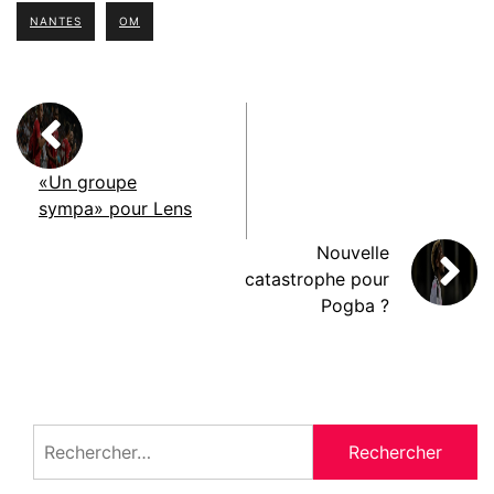
NANTES
OM
«Un groupe
sympa» pour Lens
Nouvelle
catastrophe pour
Pogba ?
Rechercher :