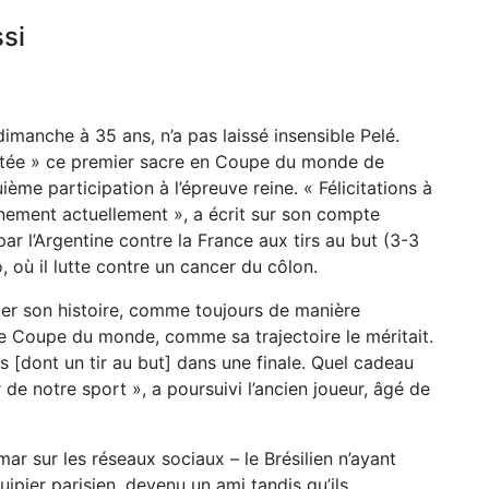
ssi
imanche à 35 ans, n’a pas laissé insensible Pelé.
méritée » ce premier sacre en Coupe du monde de
ième participation à l’épreuve reine. « Félicitations à
inement actuellement », a écrit sur son compte
par l’Argentine contre la France aux tirs au but (3-3
o, où il lutte contre un cancer du côlon.
nter son histoire, comme toujours de manière
e Coupe du monde, comme sa trajectoire le méritait.
[dont un tir au but] dans une finale. Quel cadeau
r de notre sport », a poursuivi l’ancien joueur, âgé de
ymar sur les réseaux sociaux – le Brésilien n’ayant
pier parisien, devenu un ami tandis qu’ils