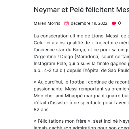
Neymar et Pelé félicitent Me
0
Maren Morris
décembre 19, 2022
La consécration ultime de Lionel Messi, ce d
Celui-ci a ainsi qualifié de « trajectoire 
l’ancienne star du Barça, et ce pour sa cinqu
l’Argentine ! Diego [Maradona] sourit certa
Instagram Pelé, qui a suivi la finale gagnée 
a.p., 4-2 t.a.b.) depuis l’hôpital de Sao Paul
« Aujourd’hui, le football continue de raco
passionnante. Messi remportant sa premièr
Mon cher ami Mbappé marquant quatre buts 
c’était d’assister à ce spectacle pour l’aveni
82 ans.
« Félicitations mon frère », s’est incliné Ne
jamais caché son admiration pour son coéqui