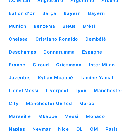
AC Milan
Angleterre
Argentine
Arsenal
Ballon d’Or
Barça
Bayern
Bayern
Munich
Benzema
Bleus
Brésil
Chelsea
Cristiano Ronaldo
Dembélé
Deschamps
Donnarumma
Espagne
France
Giroud
Griezmann
Inter Milan
Juventus
Kylian Mbappé
Lamine Yamal
Lionel Messi
Liverpool
Lyon
Manchester
City
Manchester United
Maroc
Marseille
Mbappé
Messi
Monaco
Naples
Neymar
Nice
OL
OM
Paris