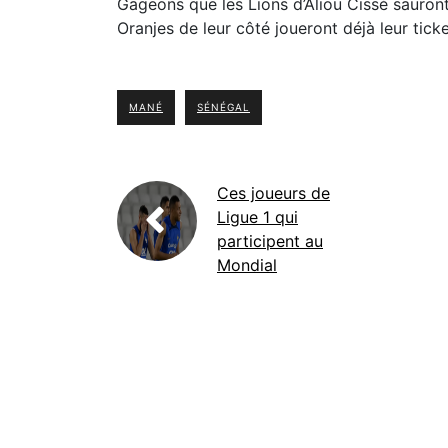
Gageons que les Lions d’Aliou Cissé sauront
Oranjes de leur côté joueront déjà leur tic
MANÉ
SÉNÉGAL
Ces joueurs de
Ligue 1 qui
participent au
Mondial