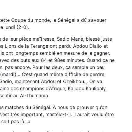
 cette Coupe du monde, le Sénégal a dû s’avouer
 lundi (2-0).
s de leur pièce maîtresse, Sadio Mané, blessé juste
s Lions de la Teranga ont perdu Abdou Diallo et
’ils ont longtemps semblé en mesure de le gagner.
, avec des buts aux 84 et 98es minutes. Quand ça ne
n, pas encore. Pour les deux, ça semble un peu
(mardi)… C’est quand même difficile de perdre
à Sadio, maintenant Abdou et Cheikhou… On va
taine des champions d’Afrique, Kalidou Koulibaly,
 sentir au Al-Thumama.
les matches du Sénégal. À nous de prouver qu’on
c’est très important, martèle-t-il. Il aurait voulu être
 soit pas là…»