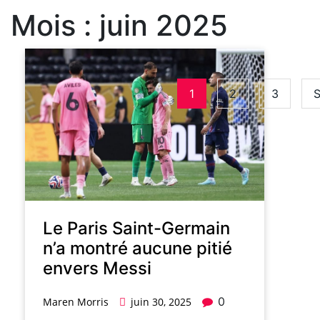
Mois :
juin 2025
1
2
3
S
Le Paris Saint-Germain
n’a montré aucune pitié
envers Messi
0
Maren Morris
juin 30, 2025