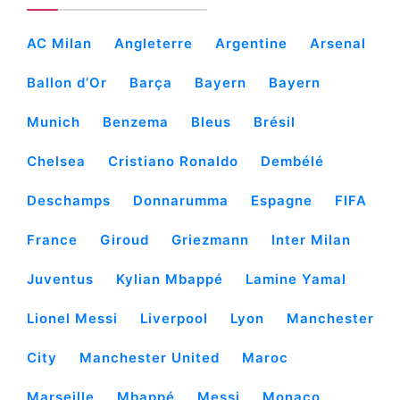
AC Milan
Angleterre
Argentine
Arsenal
Ballon d’Or
Barça
Bayern
Bayern
Munich
Benzema
Bleus
Brésil
Chelsea
Cristiano Ronaldo
Dembélé
Deschamps
Donnarumma
Espagne
FIFA
France
Giroud
Griezmann
Inter Milan
Juventus
Kylian Mbappé
Lamine Yamal
Lionel Messi
Liverpool
Lyon
Manchester
City
Manchester United
Maroc
Marseille
Mbappé
Messi
Monaco