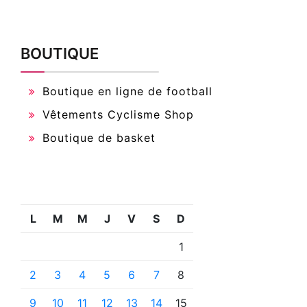
BOUTIQUE
Boutique en ligne de football
Vêtements Cyclisme Shop
Boutique de basket
L
M
M
J
V
S
D
1
2
3
4
5
6
7
8
9
10
11
12
13
14
15