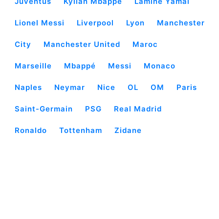
Juventus
Kylian Mbappé
Lamine Yamal
Lionel Messi
Liverpool
Lyon
Manchester
City
Manchester United
Maroc
Marseille
Mbappé
Messi
Monaco
Naples
Neymar
Nice
OL
OM
Paris
Saint-Germain
PSG
Real Madrid
Ronaldo
Tottenham
Zidane