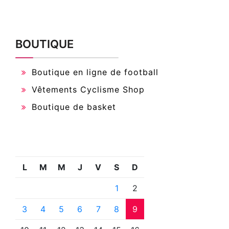
BOUTIQUE
Boutique en ligne de football
Vêtements Cyclisme Shop
Boutique de basket
L
M
M
J
V
S
D
1
2
3
4
5
6
7
8
9