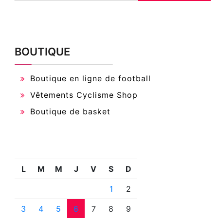
BOUTIQUE
Boutique en ligne de football
Vêtements Cyclisme Shop
Boutique de basket
L
M
M
J
V
S
D
1
2
3
4
5
6
7
8
9