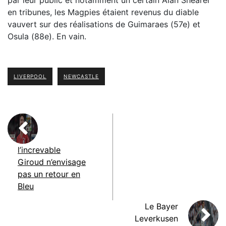
par leur public et notamment un certain Alan Shearer
en tribunes, les Magpies étaient revenus du diable
vauvert sur des réalisations de Guimaraes (57e) et
Osula (88e). En vain.
LIVERPOOL
NEWCASTLE
l’increvable
Giroud n’envisage
pas un retour en
Bleu
Le Bayer
Leverkusen