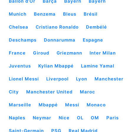
Ballon d’Or
Barça
Bayern
Bayern
Munich
Benzema
Bleus
Brésil
Chelsea
Cristiano Ronaldo
Dembélé
Deschamps
Donnarumma
Espagne
France
Giroud
Griezmann
Inter Milan
Juventus
Kylian Mbappé
Lamine Yamal
Lionel Messi
Liverpool
Lyon
Manchester
City
Manchester United
Maroc
Marseille
Mbappé
Messi
Monaco
Naples
Neymar
Nice
OL
OM
Paris
Saint-Germain
PSG
Real Madrid