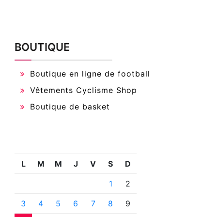
BOUTIQUE
Boutique en ligne de football
Vêtements Cyclisme Shop
Boutique de basket
L
M
M
J
V
S
D
1
2
3
4
5
6
7
8
9