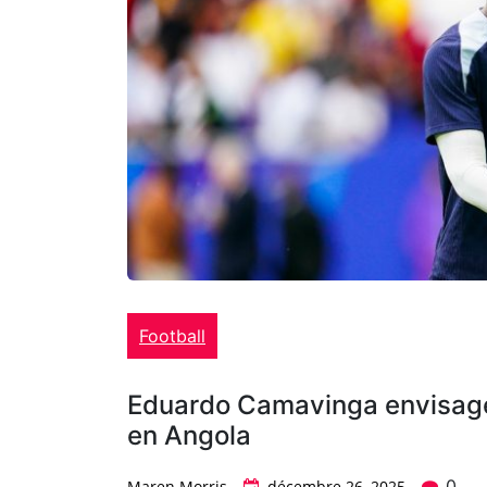
Football
Eduardo Camavinga envisage 
en Angola
0
Maren Morris
décembre 26, 2025