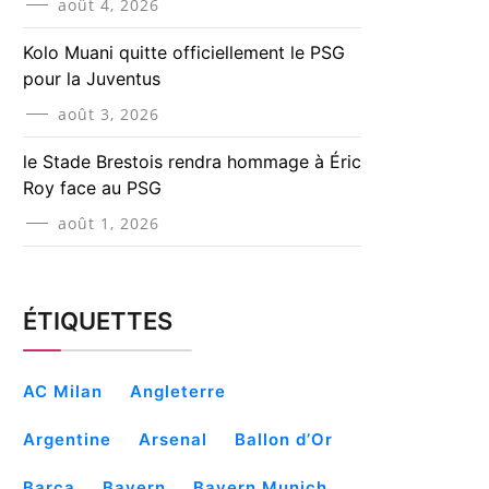
août 4, 2026
Kolo Muani quitte officiellement le PSG
pour la Juventus
août 3, 2026
le Stade Brestois rendra hommage à Éric
Roy face au PSG
août 1, 2026
ÉTIQUETTES
AC Milan
Angleterre
Argentine
Arsenal
Ballon d’Or
Barça
Bayern
Bayern Munich