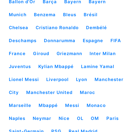
Ballon d’Or
Barça
Bayern
Bayern
Munich
Benzema
Bleus
Brésil
Chelsea
Cristiano Ronaldo
Dembélé
Deschamps
Donnarumma
Espagne
FIFA
France
Giroud
Griezmann
Inter Milan
Juventus
Kylian Mbappé
Lamine Yamal
Lionel Messi
Liverpool
Lyon
Manchester
City
Manchester United
Maroc
Marseille
Mbappé
Messi
Monaco
Naples
Neymar
Nice
OL
OM
Paris
Saint-Germain
PSG
Real Madrid