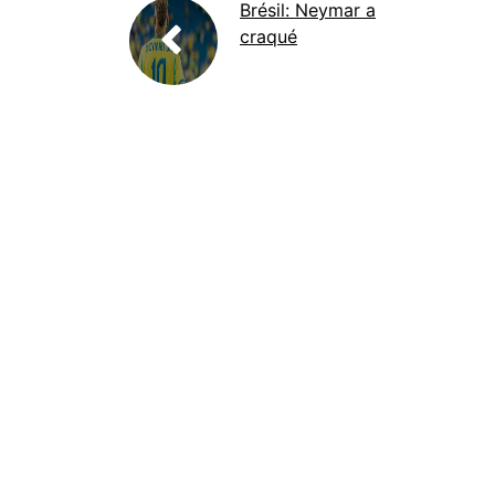
Brésil: Neymar a
craqué