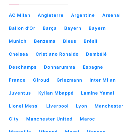
AC Milan
Angleterre
Argentine
Arsenal
Ballon d’Or
Barça
Bayern
Bayern
Munich
Benzema
Bleus
Brésil
Chelsea
Cristiano Ronaldo
Dembélé
Deschamps
Donnarumma
Espagne
France
Giroud
Griezmann
Inter Milan
Juventus
Kylian Mbappé
Lamine Yamal
Lionel Messi
Liverpool
Lyon
Manchester
City
Manchester United
Maroc
Marseille
Mbappé
Messi
Monaco