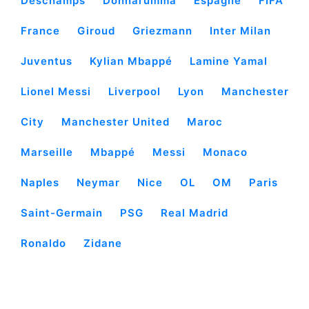
Deschamps
Donnarumma
Espagne
FIFA
France
Giroud
Griezmann
Inter Milan
Juventus
Kylian Mbappé
Lamine Yamal
Lionel Messi
Liverpool
Lyon
Manchester
City
Manchester United
Maroc
Marseille
Mbappé
Messi
Monaco
Naples
Neymar
Nice
OL
OM
Paris
Saint-Germain
PSG
Real Madrid
Ronaldo
Zidane