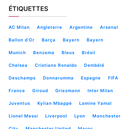
ÉTIQUETTES
AC Milan
Angleterre
Argentine
Arsenal
Ballon d’Or
Barça
Bayern
Bayern
Munich
Benzema
Bleus
Brésil
Chelsea
Cristiano Ronaldo
Dembélé
Deschamps
Donnarumma
Espagne
FIFA
France
Giroud
Griezmann
Inter Milan
Juventus
Kylian Mbappé
Lamine Yamal
Lionel Messi
Liverpool
Lyon
Manchester
City
Manchester United
Maroc