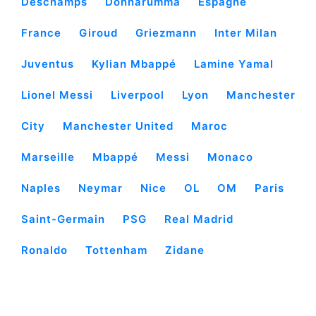
Deschamps
Donnarumma
Espagne
France
Giroud
Griezmann
Inter Milan
Juventus
Kylian Mbappé
Lamine Yamal
Lionel Messi
Liverpool
Lyon
Manchester
City
Manchester United
Maroc
Marseille
Mbappé
Messi
Monaco
Naples
Neymar
Nice
OL
OM
Paris
Saint-Germain
PSG
Real Madrid
Ronaldo
Tottenham
Zidane