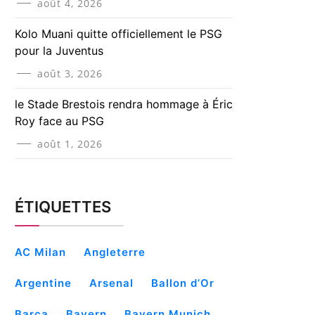
août 4, 2026
Kolo Muani quitte officiellement le PSG
pour la Juventus
août 3, 2026
le Stade Brestois rendra hommage à Éric
Roy face au PSG
août 1, 2026
ÉTIQUETTES
AC Milan
Angleterre
Argentine
Arsenal
Ballon d’Or
Barça
Bayern
Bayern Munich