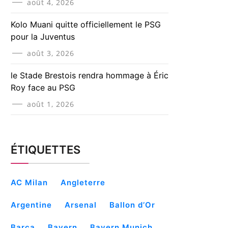
août 4, 2026
Kolo Muani quitte officiellement le PSG
pour la Juventus
août 3, 2026
le Stade Brestois rendra hommage à Éric
Roy face au PSG
août 1, 2026
ÉTIQUETTES
AC Milan
Angleterre
Argentine
Arsenal
Ballon d’Or
Barça
Bayern
Bayern Munich