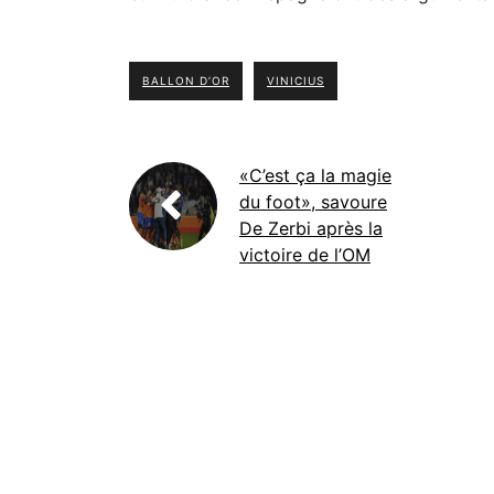
BALLON D’OR
VINICIUS
«C’est ça la magie
du foot», savoure
De Zerbi après la
victoire de l’OM