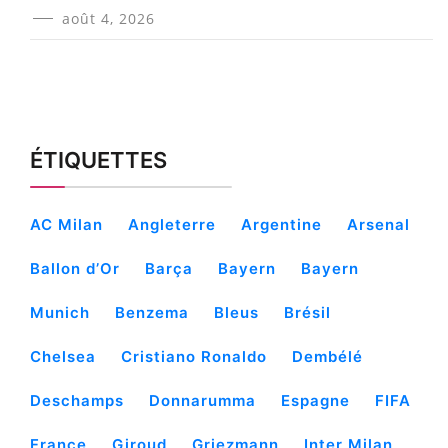
août 4, 2026
ÉTIQUETTES
AC Milan
Angleterre
Argentine
Arsenal
Ballon d’Or
Barça
Bayern
Bayern
Munich
Benzema
Bleus
Brésil
Chelsea
Cristiano Ronaldo
Dembélé
Deschamps
Donnarumma
Espagne
FIFA
France
Giroud
Griezmann
Inter Milan