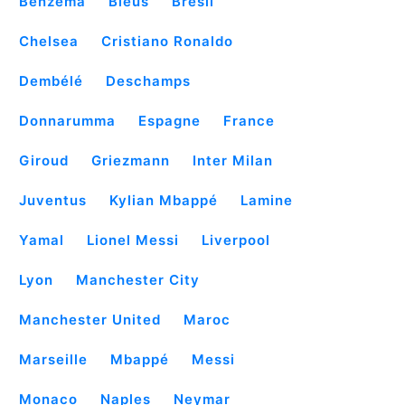
Benzema
Bleus
Brésil
Chelsea
Cristiano Ronaldo
Dembélé
Deschamps
Donnarumma
Espagne
France
Giroud
Griezmann
Inter Milan
Juventus
Kylian Mbappé
Lamine
Yamal
Lionel Messi
Liverpool
Lyon
Manchester City
Manchester United
Maroc
Marseille
Mbappé
Messi
Monaco
Naples
Neymar