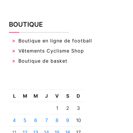
BOUTIQUE
Boutique en ligne de football
Vêtements Cyclisme Shop
Boutique de basket
L
M
M
J
V
S
D
1
2
3
4
5
6
7
8
9
10
11
12
13
14
15
16
17